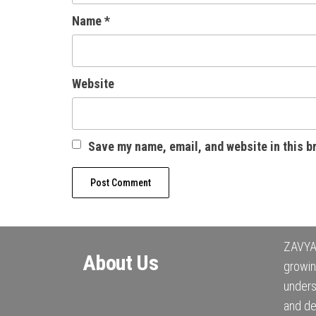
Name
*
Website
Save my name, email, and website in this b
ZAVYA 
About Us
growin
under
and de