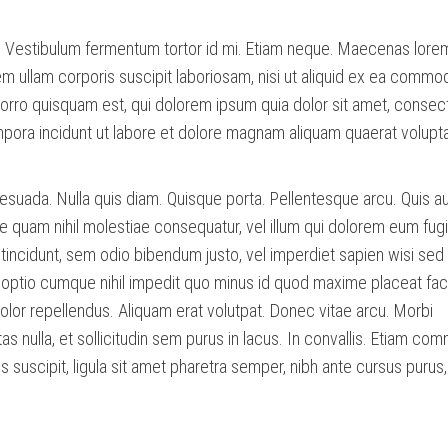
. Vestibulum fermentum tortor id mi. Etiam neque. Maecenas lorem
 ullam corporis suscipit laboriosam, nisi ut aliquid ex ea commo
ro quisquam est, qui dolorem ipsum quia dolor sit amet, consect
mpora incidunt ut labore et dolore magnam aliquam quaerat volupt
lesuada. Nulla quis diam. Quisque porta. Pellentesque arcu. Quis a
se quam nihil molestiae consequatur, vel illum qui dolorem eum fug
a tincidunt, sem odio bibendum justo, vel imperdiet sapien wisi sed 
 optio cumque nihil impedit quo minus id quod maxime placeat fa
or repellendus. Aliquam erat volutpat. Donec vitae arcu. Morbi
tas nulla, et sollicitudin sem purus in lacus. In convallis. Etiam c
s suscipit, ligula sit amet pharetra semper, nibh ante cursus purus,