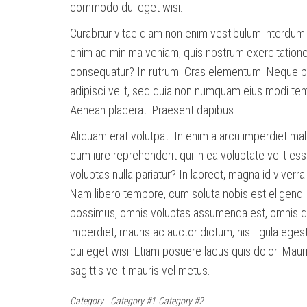
commodo dui eget wisi.
Curabitur vitae diam non enim vestibulum interdum
enim ad minima veniam, quis nostrum exercitationem
consequatur? In rutrum. Cras elementum. Neque por
adipisci velit, sed quia non numquam eius modi te
Aenean placerat. Praesent dapibus.
Aliquam erat volutpat. In enim a arcu imperdiet ma
eum iure reprehenderit qui in ea voluptate velit es
voluptas nulla pariatur? In laoreet, magna id viverr
Nam libero tempore, cum soluta nobis est eligendi
possimus, omnis voluptas assumenda est, omnis dol
imperdiet, mauris ac auctor dictum, nisl ligula eges
dui eget wisi. Etiam posuere lacus quis dolor. Mauri
sagittis velit mauris vel metus.
Category
Category #1
Category #2