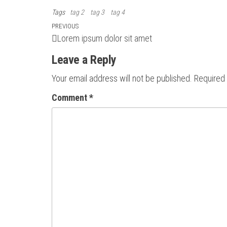
Tags
tag 2
tag 3
tag 4
Post
Previous
PREVIOUS
Lorem ipsum dolor sit amet
Post
navigation
Leave a Reply
Your email address will not be published.
Required
Comment
*