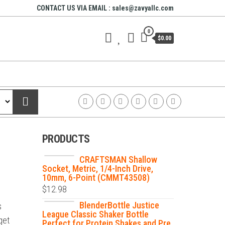
CONTACT US VIA EMAIL : sales@zavyallc.com
0
$0.00
PRODUCTS
CRAFTSMAN Shallow
Socket, Metric, 1/4-Inch Drive,
10mm, 6-Point (CMMT43508)
$
12.98
BlenderBottle Justice
s
League Classic Shaker Bottle
get
Perfect for Protein Shakes and Pre