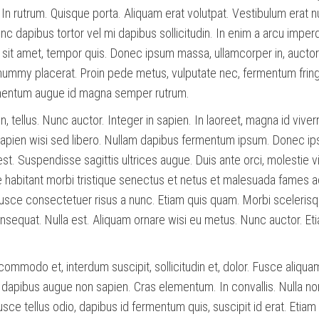
 In rutrum. Quisque porta. Aliquam erat volutpat. Vestibulum erat nu
 dapibus tortor vel mi dapibus sollicitudin. In enim a arcu imperd
sit amet, tempor quis. Donec ipsum massa, ullamcorper in, auctor
onummy placerat. Proin pede metus, vulputate nec, fermentum fringi
imentum augue id magna semper rutrum.
on, tellus. Nunc auctor. Integer in sapien. In laoreet, magna id viver
 sapien wisi sed libero. Nullam dapibus fermentum ipsum. Donec i
st. Suspendisse sagittis ultrices augue. Duis ante orci, molestie v
e habitant morbi tristique senectus et netus et malesuada fames a
Fusce consectetuer risus a nunc. Etiam quis quam. Morbi sceleris
onsequat. Nulla est. Aliquam ornare wisi eu metus. Nunc auctor. Et
 commodo et, interdum suscipit, sollicitudin et, dolor. Fusce aliqua
n dapibus augue non sapien. Cras elementum. In convallis. Nulla no
Fusce tellus odio, dapibus id fermentum quis, suscipit id erat. Etiam