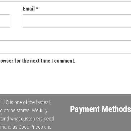
Email
*
rowser for the next time I comment.
LLC is one of the fastest
Payment Methods
g online stores. We fully
stand what customers need
mand as Good Prices and