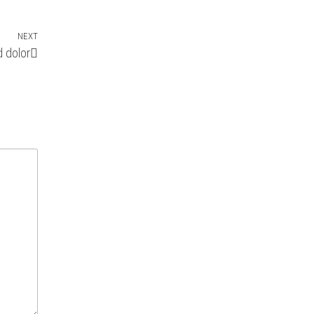
NEXT
Next
d dolor
Post