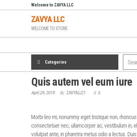
Skip
Welcome to ZAVYA LLC
to
ZAVYA LLC
the
WELCOME TO STORE
content
Categories
Quis autem vel eum iure
April 29, 2019
By
ZAVYALLC1
0
Morbi leo mi, nonummy eget tristique non, rhoncus n
consectetuer nec, ullamcorper ac, vestibulum in, e
volutpat ante, in pharetra metus odio a lectus. Dui