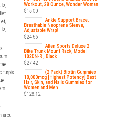
Workout, 28 Ounce, Wonder Woman
lla,
$
15.00
iet
Ankle Support Brace,
 et,
Breathable Neoprene Sleeve,
lla,
Adjustable Wrap!
$
24.66
Allen Sports Deluxe 2-
ra
Bike Trunk Mount Rack, Model
psum
102DN-R , Black
$
27.42
itae
(2 Pack) Biotin Gummies
c turpis
10,000mcg [Highest Potency] Best
que
Hair, Skin, and Nails Gummies for
Women and Men
iam
$
128.12
m
n arcu