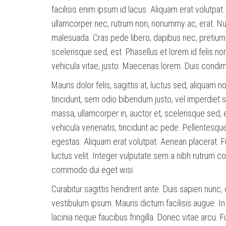
facilisis enim ipsum id lacus. Aliquam erat volutpat.
ullamcorper nec, rutrum non, nonummy ac, erat. Nunc
malesuada. Cras pede libero, dapibus nec, pretium 
scelerisque sed, est. Phasellus et lorem id felis n
vehicula vitae, justo. Maecenas lorem. Duis cond
Mauris dolor felis, sagittis at, luctus sed, aliquam n
tincidunt, sem odio bibendum justo, vel imperdiet
massa, ullamcorper in, auctor et, scelerisque sed, e
vehicula venenatis, tincidunt ac pede. Pellentesqu
egestas. Aliquam erat volutpat. Aenean placerat. 
luctus velit. Integer vulputate sem a nibh rutrum c
commodo dui eget wisi.
Curabitur sagittis hendrerit ante. Duis sapien nunc,
vestibulum ipsum. Mauris dictum facilisis augue. I
lacinia neque faucibus fringilla. Donec vitae arcu. 