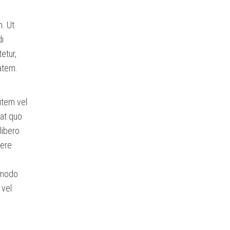
. Ut
di
etur,
atem.
utem vel
iat quo
libero.
cere
ommodo
 vel